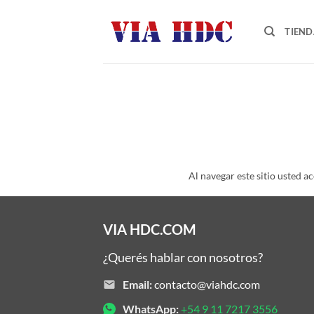
Saltar
al
TIEND
contenido
Al navegar este sitio usted a
VIA HDC.COM
¿Querés hablar con nosotros?
Email:
contacto@viahdc.com
WhatsApp:
+54 9 11 7217 3556