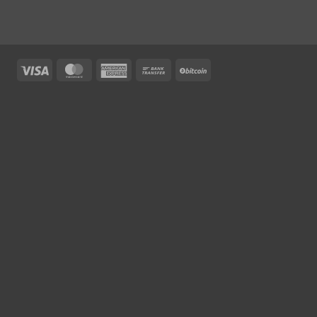
Visa
MasterCard
American
Bank
BitCoin
Express
Transfer