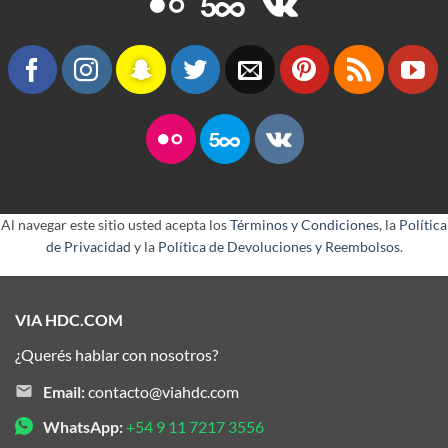
Al navegar este sitio usted acepta los
Términos y Condiciones
, la
Política
de Privacidad
y la
Política de Devoluciones y Reembolsos
.
VIA HDC.COM
¿Querés hablar con nosotros?
Email:
contacto@viahdc.com
WhatsApp:
+54 9 11 7217 3556