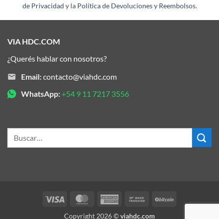
de Privacidad
y la
Política de Devoluciones y Reembolsos
.
VIA HDC.COM
¿Querés hablar con nosotros?
Email:
contacto@viahdc.com
WhatsApp:
+54 9 11 7217 3556
Buscar
por:
Visa
MasterCard
American
Bank
BitCoin
Express
Transfer
Copyright 2026 ©
viahdc.com