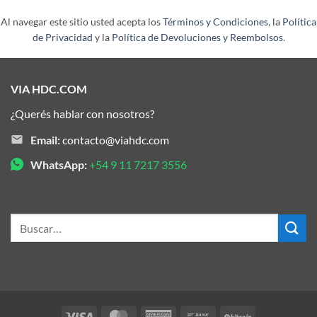
Al navegar este sitio usted acepta los
Términos y Condiciones
, la
Política
de Privacidad
y la
Política de Devoluciones y Reembolsos
.
VIA HDC.COM
¿Querés hablar con nosotros?
Email:
contacto@viahdc.com
WhatsApp:
+54 9 11 7217 3556
Buscar
por:
Visa
MasterCard
American
Bank
BitCoin