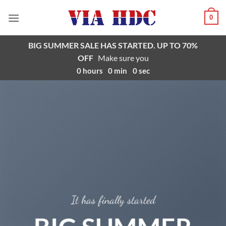
Saltar
0
al
contenido
BIG SUMMER SALE HAS STARTED. UP TO 70%
OFF
Make sure you
0
hours
0
min
0
sec
It has finally started