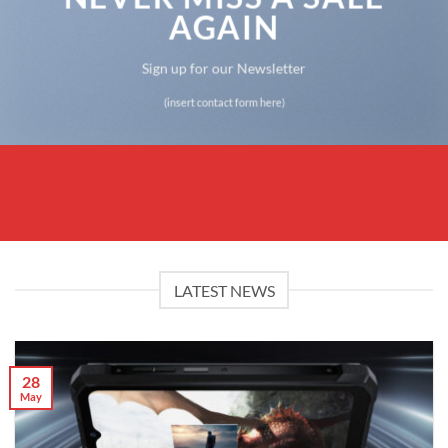
AGAIN
Sign up for our Newsletter
(insert contact form here)
LATEST NEWS
28
May