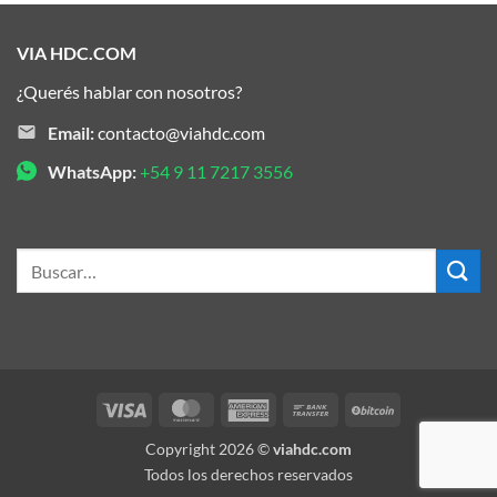
VIA HDC.COM
¿Querés hablar con nosotros?
Email:
contacto@viahdc.com
WhatsApp:
+54 9 11 7217 3556
Buscar
por:
Visa
MasterCard
American
Bank
BitCoin
Express
Transfer
Copyright 2026 ©
viahdc.com
Todos los derechos reservados