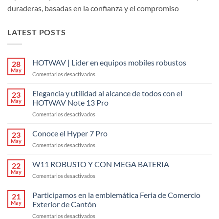
duraderas, basadas en la confianza y el compromiso
LATEST POSTS
HOTWAV | Lider en equipos mobiles robustos
28
May
en
Comentarios desactivados
HOTWAV
|
Elegancia y utilidad al alcance de todos con el
23
Lider
May
HOTWAV Note 13 Pro
en
en
Comentarios desactivados
equipos
Elegancia
mobiles
y
Conoce el Hyper 7 Pro
robustos
23
utilidad
May
en
Comentarios desactivados
al
Conoce
alcance
el
W11 ROBUSTO Y CON MEGA BATERIA
de
22
Hyper
May
todos
en
Comentarios desactivados
7
con
W11
Pro
el
ROBUSTO
Participamos en la emblemática Feria de Comercio
21
HOTWAV
Y
May
Exterior de Cantón
Note
CON
13
en
Comentarios desactivados
MEGA