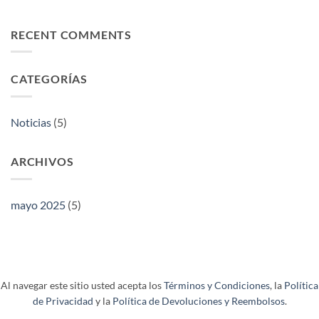
Pro
Participamos
BATERIA
en
la
RECENT COMMENTS
emblemática
Feria
de
CATEGORÍAS
Comercio
Exterior
de
Cantón
Noticias
(5)
ARCHIVOS
mayo 2025
(5)
Al navegar este sitio usted acepta los
Términos y Condiciones
, la
Política
de Privacidad
y la
Política de Devoluciones y Reembolsos
.