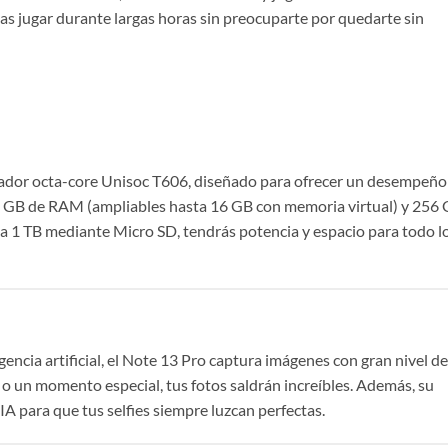
s jugar durante largas horas sin preocuparte por quedarte sin
sador octa-core Unisoc T606, diseñado para ofrecer un desempeño
on 8 GB de RAM (ampliables hasta 16 GB con memoria virtual) y 256
a 1 TB mediante Micro SD, tendrás potencia y espacio para todo l
encia artificial, el Note 13 Pro captura imágenes con gran nivel de
e o un momento especial, tus fotos saldrán increíbles. Además, su
A para que tus selfies siempre luzcan perfectas.