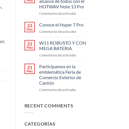
May
alcance de todos con el
en
.,
HOTWAV Note 13 Pro
equipos
en
Comentarios desactivados
mobiles
Elegancia
robustos
y
Conoce el Hyper 7 Pro
23
utilidad
May
en
Comentarios desactivados
al
Conoce
alcance
ur,
el
W11 ROBUSTO Y CON
de
22
Hyper
May
MEGA BATERIA
todos
7
con
en
Comentarios desactivados
Pro
el
W11
HOTWAV
ROBUSTO
Participamos en la
21
Note
Y
May
emblemática Feria de
13
CON
Comercio Exterior de
Pro
MEGA
Cantón
BATERIA
en
Comentarios desactivados
Participamos
en
la
RECENT COMMENTS
emblemática
Feria
de
CATEGORÍAS
Comercio
Exterior