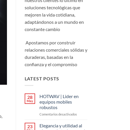
nuestros clientes lo último en
soluciones tecnológicas que
mejoren la vida cotidiana,
adaptándonos a un mundo en
constante cambio
Apostamos por construir
relaciones comerciales sólidas y
duraderas, basadas en la
confianza y el compromiso
LATEST POSTS
HOTWAV | Lider en
28
May
equipos mobiles
robustos
en
Comentarios desactivados
o,
HOTWAV
|
Elegancia y utilidad al
23
Lider