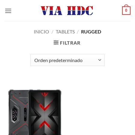
Saltar
0
al
contenido
INICIO
/
TABLETS
/
RUGGED
FILTRAR